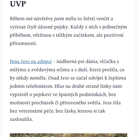
UVP
Během mé návštěvy jsem měla to štěstí venčit a
vyčesat čtyři úžasné pejsky. Každý z nich s jedinečným
příběhem, většinou s těžkým začátkem, ale pozitivní
přítomností.
Fena Jess na adopci
– nádherná psí dáma, vlčačka s
milýma a zvědavýma očima a s duší, která prožila, co
by nikdy neměla. Osud Jess se začal odvíjet k lepšímu
jedním telefonátem. Hlas na druhé straně linky nám
vyprávěl o pejskovi ve špatných podmínkách, bez
možnosti procházek či přirozeného světla. Jess žila
bez veterinární péče, bez lásky, kterou si tak
zasloužila.