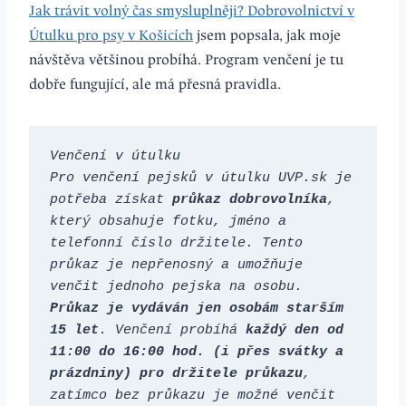
Jak trávit volný čas smysluplněji? Dobrovolnictví v
Útulku pro psy v Košicích
jsem popsala, jak moje
návštěva většinou probíhá. Program venčení je tu
dobře fungující, ale má přesná pravidla.
Venčení v útulku
Pro venčení pejsků v útulku UVP.sk je 
potřeba získat 
průkaz dobrovolníka
, 
který obsahuje fotku, jméno a 
telefonní číslo držitele. Tento 
průkaz je nepřenosný a umožňuje 
venčit jednoho pejska na osobu. 
Průkaz je vydáván jen osobám starším 
15 let
. Venčení probíhá 
každý den od 
11:00 do 16:00 hod. (i přes svátky a 
prázdniny) pro držitele průkazu
, 
zatímco bez průkazu je možné venčit 