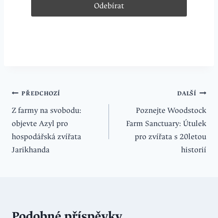
Navigace
PŘEDCHOZÍ
DALŠÍ
Z farmy na svobodu:
Poznejte Woodstock
pro
objevte Azyl pro
Farm Sanctuary: Útulek
příspěvek
hospodářská zvířata
pro zvířata s 20letou
Jarikhanda
historií
Podobné příspěvky