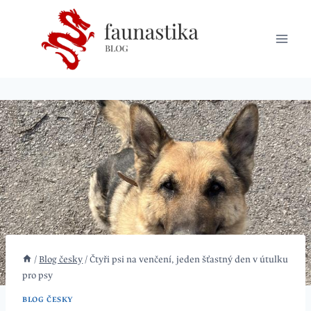
Přeskočit
na
obsah
/
Blog česky
/
Čtyři psi na venčení, jeden šťastný den v útulku
pro psy
BLOG ČESKY