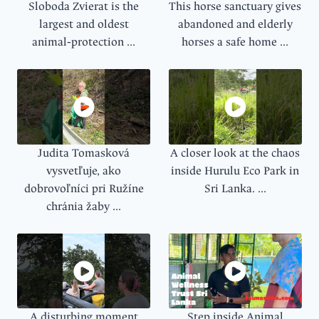
Sloboda Zvierat is the
This horse sanctuary gives
largest and oldest
abandoned and elderly
animal‑protection ...
horses a safe home ...
Judita Tomasková
A closer look at the chaos
vysvetľuje, ako
inside Hurulu Eco Park in
dobrovoľníci pri Ružíne
Sri Lanka. ...
chránia žaby ...
A disturbing moment
Step inside Animal