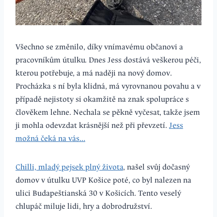
Všechno se změnilo, díky vnímavému občanovi a
pracovníkům útulku. Dnes Jess dostává veškerou péči,
kterou potřebuje, a má naději na nový domov.
Procházka s ní byla klidná, má vyrovnanou povahu a v
případě nejistoty si okamžitě na znak spolupráce s
člověkem lehne. Nechala se pěkně vyčesat, takže jsem
ji mohla odevzdat krásnější než při převzetí.
Jess
možná čeká na vás…
Chilli, mladý pejsek plný života
, našel svůj dočasný
domov v útulku UVP Košice poté, co byl nalezen na
ulici Budapeštianská 30 v Košicích. Tento veselý
chlupáč miluje lidi, hry a dobrodružství.