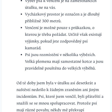
Výběr psa k venčení je na zaměstnancích
útulku, ne na vás.
Vycházkový prostor je označen a je dlouhý
přibližně 300 metrů.
Venčení je možné pouze s průkazkou, o
kterou je třeba požádat. Určitě však existují
výjimky, pokud jste zodpovědný psí
kamarád.
Psi jsou rozmístěni v několika výbězích.
Velká plemena mají samostatné kotce a jsou
pravidelně pouštěna do velkých výběhů.
Od té doby jsem byla v útulku asi desetkrát a
naštěstí nedošlo k žádným zraněním ani jiným
incidentům. Psi, které jsem venčil, byli přátelští a
snažili se se mnou spolupracovat. Protože psi
mají různé povahy, někdy mě překvapí