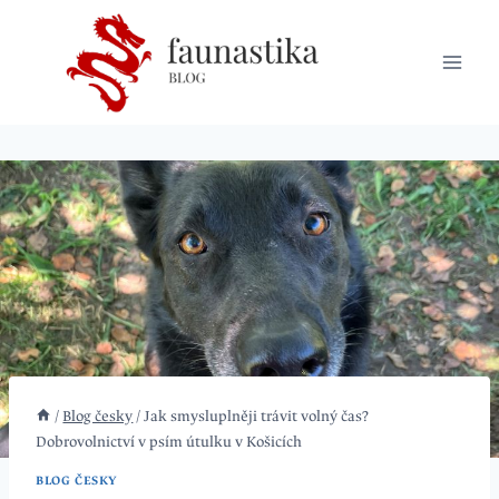
Přeskočit
na
obsah
/
Blog česky
/
Jak smysluplněji trávit volný čas?
Dobrovolnictví v psím útulku v Košicích
BLOG ČESKY