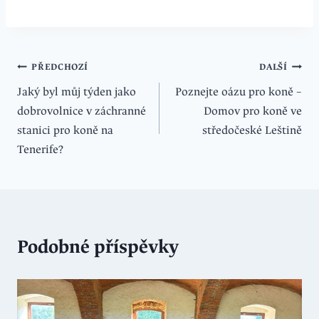
Navigace
PŘEDCHOZÍ
DALŠÍ
Jaký byl můj týden jako
Poznejte oázu pro koně –
pro
dobrovolnice v záchranné
Domov pro koně ve
příspěvek
stanici pro koně na
středočeské Leštině
Tenerife?
Podobné příspěvky