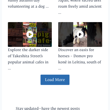
sunny autumn day
Japan, where sacred deer
volunteering at a dog …
roam freely amid ancient
…
Explore the darker side
Discover an oasis for
of Takeshita Street’s
horses – Domov pro
popular animal cafes in
koně in Leština, south of
…
…
Load More
Stay updated—have the newest posts