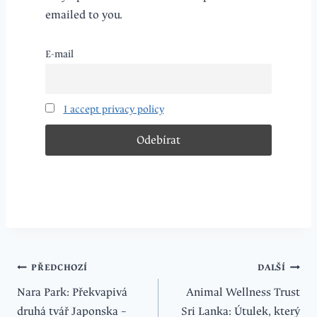
emailed to you.
E-mail
I accept privacy policy
Navigace
PŘEDCHOZÍ
DALŠÍ
Nara Park: Překvapivá
Animal Wellness Trust
pro
druhá tvář Japonska –
Sri Lanka: Útulek, který