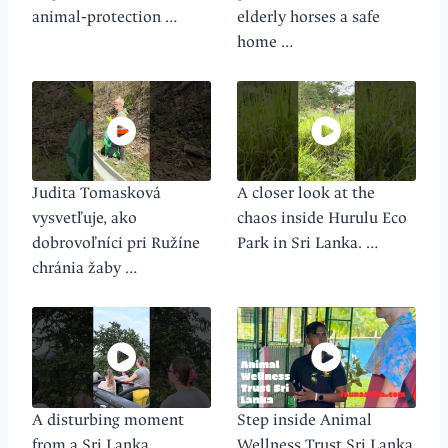
animal‑protection …
elderly horses a safe
home …
Judita Tomasková
A closer look at the
vysvetľuje, ako
chaos inside Hurulu Eco
dobrovoľníci pri Ružíne
Park in Sri Lanka. …
chránia žaby …
A disturbing moment
Step inside Animal
from a Sri Lanka
Wellness Trust Sri Lanka,