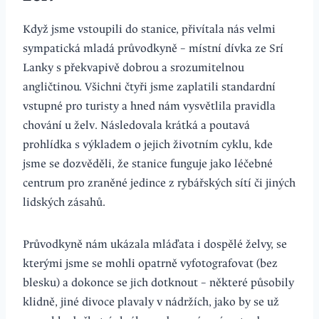
Když jsme vstoupili do stanice, přivítala nás velmi
sympatická mladá průvodkyně – místní dívka ze Srí
Lanky s překvapivě dobrou a srozumitelnou
angličtinou. Všichni čtyři jsme zaplatili standardní
vstupné pro turisty a hned nám vysvětlila pravidla
chování u želv. Následovala krátká a poutavá
prohlídka s výkladem o jejich životním cyklu, kde
jsme se dozvěděli, že stanice funguje jako léčebné
centrum pro zraněné jedince z rybářských sítí či jiných
lidských zásahů.
Průvodkyně nám ukázala mláďata i dospělé želvy, se
kterými jsme se mohli opatrně vyfotografovat (bez
blesku) a dokonce se jich dotknout – některé působily
klidně, jiné divoce plavaly v nádržích, jako by se už