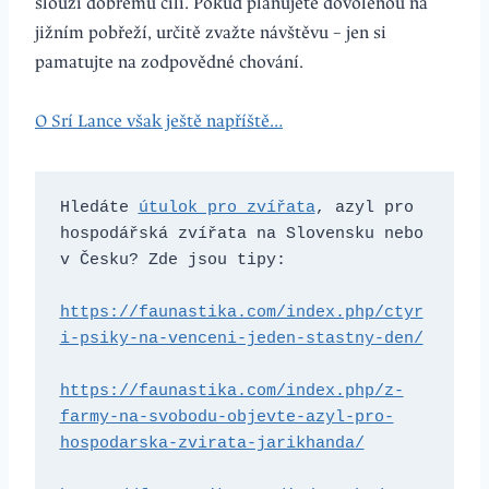
slouží dobrému cíli. Pokud plánujete dovolenou na
jižním pobřeží, určitě zvažte návštěvu – jen si
pamatujte na zodpovědné chování.
O Srí Lance však ještě napříště…
Hledáte 
útulok pro zvířata
, azyl pro 
hospodářská zvířata na Slovensku nebo 
v Česku? Zde jsou tipy: 
https://faunastika.com/index.php/ctyr
i-psiky-na-venceni-jeden-stastny-den/
https://faunastika.com/index.php/z-
farmy-na-svobodu-objevte-azyl-pro-
hospodarska-zvirata-jarikhanda/