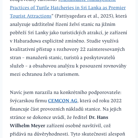
Practices of Turtle Hatcheries in Sri Lanka as Premier
Tourist Attractions
“ (Pattiyagedara et al., 2025), která
analyzuje udržitelné řízení želví stanic na jižním
pobřeží Srí Lanky jako turistických atrakcí, je zařízení
v Habaraduwa explicitně zmíněno. Studie využívá
kvalitativní přístup s rozhovory 22 zainteresovaných
stran – manažerů stanic, turistů a poskytovatelů
služeb – a obsahovou analýzu k posouzení rovnováhy
mezi ochranou želv a turismem.
Navíc jsem narazila na konkrétního podporovatele:
švýcarskou firmu
CEMCON AG
, která od roku 2022
financuje část provozních nákladů stanice. Na jejich
stránce se dokonce uvádí, že ředitel
Dr. Hans
Wilhelm Meyer
zařízení osobně navštívil, což
přidává na důvěryhodnosti. Tyto skutečnosti alespoň