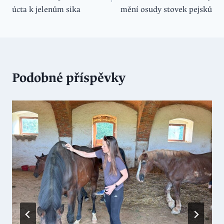
příspěvek
úcta k jelenům sika
mění osudy stovek pejsků
Podobné příspěvky