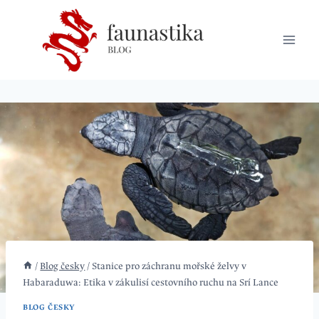
Přeskočit
na
obsah
/
Blog česky
/
Stanice pro záchranu mořské želvy v
Habaraduwa: Etika v zákulisí cestovního ruchu na Srí Lance
BLOG ČESKY