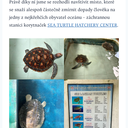
Právě díky ní jsme se rozhodli navštívit místo, které
se snaží alespoň částečně zmírnit dopady člověka na
jedny z nejkřehčích obyvatel oceánu – záchrannou
stanici korytnaček
SEA TURTLE HATCHERY CENTER
.