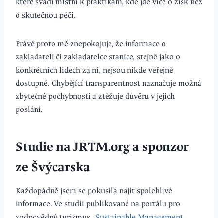
které svádí místní k praktikám, kde jde více o zisk než
o skutečnou péči.
Právě proto mě znepokojuje, že informace o
zakladateli či zakladatelce stanice, stejně jako o
konkrétních lidech za ní, nejsou nikde veřejně
dostupné. Chybějící transparentnost naznačuje možná
zbytečné pochybnosti a ztěžuje důvěru v jejich
poslání.
Studie na
JRTM.org
a sponzor
ze Švýcarska
Každopádně jsem se pokusila najít spolehlivé
informace. Ve studii publikované na portálu pro
zodpovědný turismus „
Sustainable Management