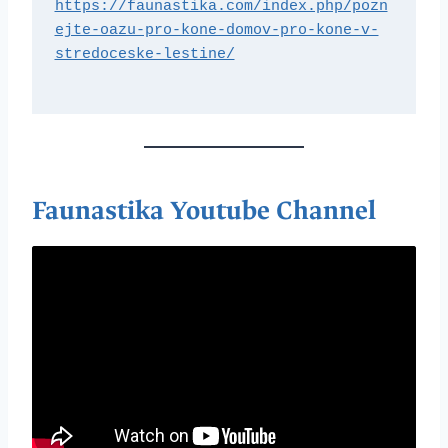
https://faunastika.com/index.php/pozn
ejte-oazu-pro-kone-domov-pro-kone-v-
stredoceske-lestine/
Faunastika Youtube Channel