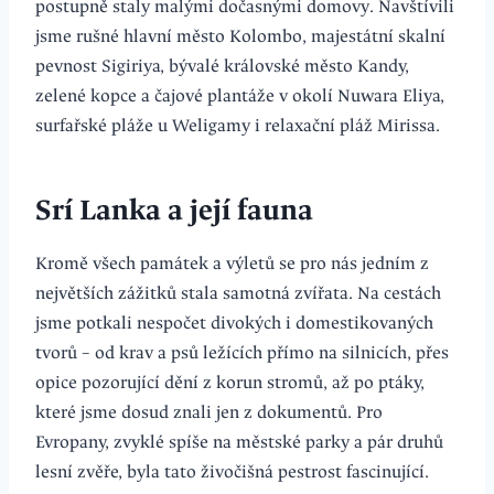
postupně staly malými dočasnými domovy. Navštívili
jsme rušné hlavní město Kolombo, majestátní skalní
pevnost Sigiriya, bývalé královské město Kandy,
zelené kopce a čajové plantáže v okolí Nuwara Eliya,
surfařské pláže u Weligamy i relaxační pláž Mirissa.
Srí Lanka a její fauna
Kromě všech památek a výletů se pro nás jedním z
největších zážitků stala samotná zvířata. Na cestách
jsme potkali nespočet divokých i domestikovaných
tvorů – od krav a psů ležících přímo na silnicích, přes
opice pozorující dění z korun stromů, až po ptáky,
které jsme dosud znali jen z dokumentů. Pro
Evropany, zvyklé spíše na městské parky a pár druhů
lesní zvěře, byla tato živočišná pestrost fascinující.