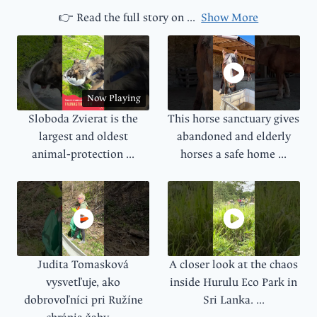
👉 Read the full story on
...
Show More
Now Playing
Sloboda Zvierat is the
This horse sanctuary gives
largest and oldest
abandoned and elderly
animal‑protection ...
horses a safe home ...
Judita Tomasková
A closer look at the chaos
vysvetľuje, ako
inside Hurulu Eco Park in
dobrovoľníci pri Ružíne
Sri Lanka. ...