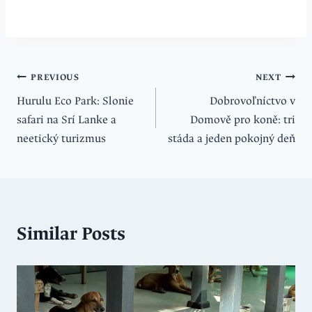
Navigácia
PREVIOUS
NEXT
Hurulu Eco Park: Slonie
Dobrovoľníctvo v
v
safari na Srí Lanke a
Domově pro koně: tri
článku
neetický turizmus
stáda a jeden pokojný deň
Similar Posts