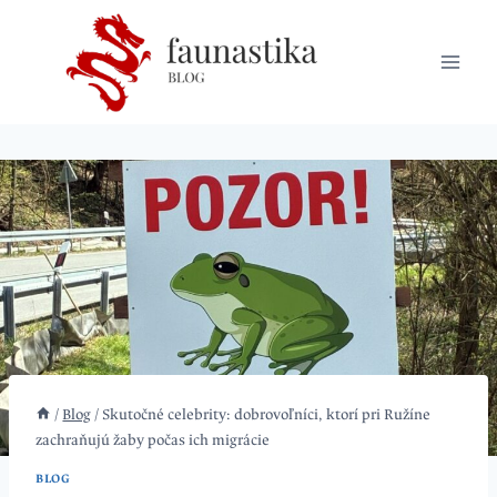
Skip
to
content
/
Blog
/
Skutočné celebrity: dobrovoľníci, ktorí pri Ružíne
zachraňujú žaby počas ich migrácie
BLOG