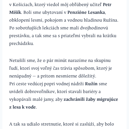
v Košiciach, ktorý viedol môj obľúbený učiteľ
Petr
Mišík
. Boli sme ubytovaní v
Penzióne Lesanka
,
obklopení lesmi, pokojom a vodnou hladinou Ružína.
Po sobotňajších lekciách sme mali dvojhodinovú
prestávku, a tak sme sa s priateľmi vybrali na krátku
prechádzku.
Netušili sme, že o pár minút narazíme na skupinu
ľudí, ktorí svoj voľný čas trávia spôsobom, ktorý je
nenápadný — a pritom nesmierne dôležitý.
Pri ceste vedúcej popri vodnej nádrži
Ružín
sme
uvideli dobrovoľníkov, ktorí stavali bariéry a
vykopávali malé jamy, aby
zachránili žaby migrujúce
z lesa k vode
.
A tak sa udialo stretnutie, ktoré si zaslúži, aby bolo