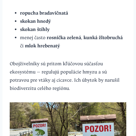
ropucha bradavičnatá
skokan hnedý
skokan štíhly
menej často
rosnička zelená
,
kunká žltobruchá
či
mlok hrebenatý
Obojživelníky sú pritom kľúčovou súčasťou
ekosystému — regulujú populácie hmyzu a sú
potravou pre vtáky aj cicavce. Ich úbytok by narušil
biodiverzitu celého regiónu.