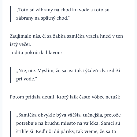
„Toto sú zábrany na chod ku vode a toto sú
zábrany na spätný chod.“
Zaujímalo nás, či sa žabka samička vracia hneď v ten
istý večer.
Judita pokrútila hlavou:
„Nie, nie. Myslím, že sa asi tak týždeň–dva zdrží
pri vode.“
Potom pridala detail, ktorý laik často vôbec netuší:
„Samička obvykle býva väčšia, tučnejšia, pretože
potrebuje na bruchu miesto na vajíčka. Samci sú
štíhlejší. Keď už idú páriky, tak vieme, že sa to