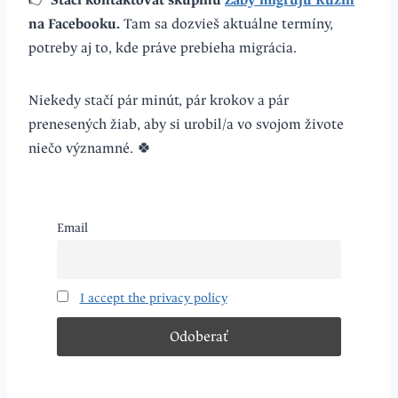
👉
Stačí kontaktovať skupinu
Žaby migrujú Ružín
na Facebooku.
Tam sa dozvieš aktuálne termíny,
potreby aj to, kde práve prebieha migrácia.
Niekedy stačí pár minút, pár krokov a pár
prenesených žiab, aby si urobil/a vo svojom živote
niečo významné. 🍀
Email
I accept the privacy policy