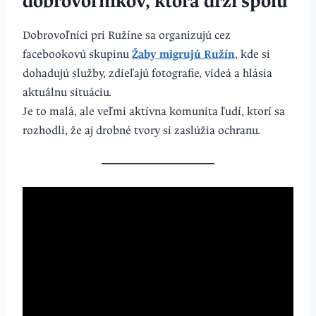
dobrovoľníkov, ktorá drží spolu
Dobrovoľníci pri Ružíne sa organizujú cez
facebookovú skupinu
Žaby migrujú Ružín
, kde si
dohadujú služby, zdieľajú fotografie, videá a hlásia
aktuálnu situáciu.
Je to malá, ale veľmi aktívna komunita ľudí, ktorí sa
rozhodli, že aj drobné tvory si zaslúžia ochranu.