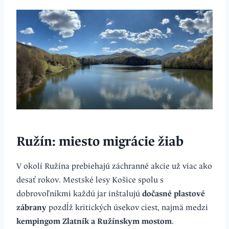
Ružín: miesto migrácie žiab
V okolí Ružína prebiehajú záchranné akcie už viac ako
desať rokov. Mestské lesy Košice spolu s
dobrovoľníkmi každú jar inštalujú
dočasné plastové
zábrany
pozdĺž kritických úsekov ciest, najmä medzi
kempingom Zlatník a Ružínskym mostom
.