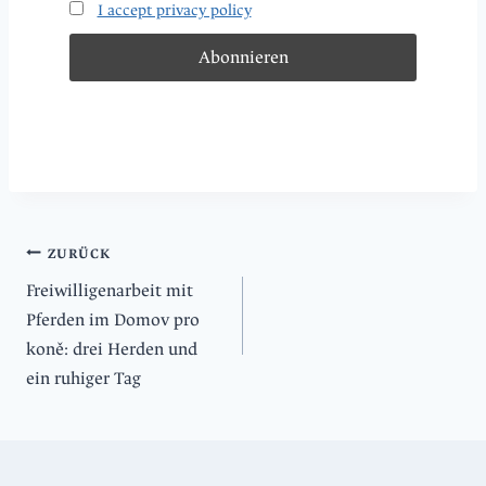
I accept privacy policy
Beitragsnavigation
ZURÜCK
Freiwilligenarbeit mit
Pferden im Domov pro
koně: drei Herden und
ein ruhiger Tag