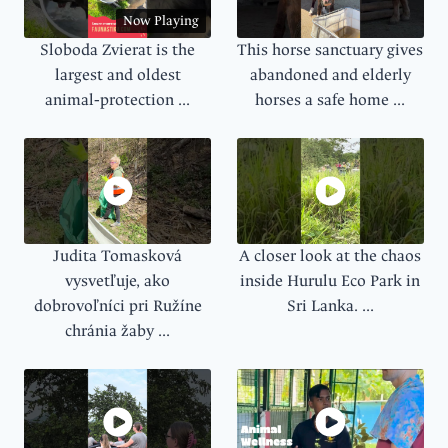
Now Playing
Sloboda Zvierat is the
This horse sanctuary gives
largest and oldest
abandoned and elderly
animal‑protection ...
horses a safe home ...
Judita Tomasková
A closer look at the chaos
vysvetľuje, ako
inside Hurulu Eco Park in
dobrovoľníci pri Ružíne
Sri Lanka. ...
chránia žaby ...