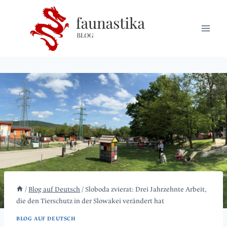
Zum
Inhalt
springen
/
Blog auf Deutsch
/
Sloboda zvierat: Drei Jahrzehnte Arbeit,
die den Tierschutz in der Slowakei verändert hat
BLOG AUF DEUTSCH