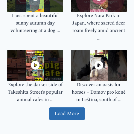
I just spent a beautiful
Explore Nara Park in
sunny autumn day
Japan, where sacred deer
volunteering at a dog ...
roam freely amid ancient
...
Explore the darker side of
Discover an oasis for
Takeshita Street’s popular
horses – Domov pro koně
animal cafes in ...
in Leština, south of ...
Load More